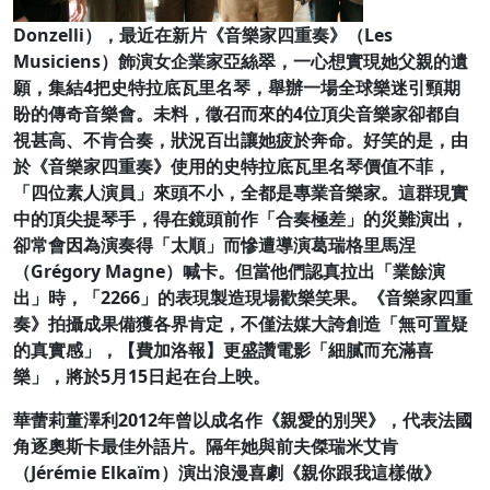
Donzelli），最近在新片《音樂家四重奏》（Les
Musiciens）飾演女企業家亞絲翠，一心想實現她父親的遺
願，集結4把史特拉底瓦里名琴，舉辦一場全球樂迷引頸期
盼的傳奇音樂會。未料，徵召而來的4位頂尖音樂家卻都自
視甚高、不肯合奏，狀況百出讓她疲於奔命。好笑的是，由
於《音樂家四重奏》使用的史特拉底瓦里名琴價值不菲，
「四位素人演員」來頭不小，全都是專業音樂家。這群現實
中的頂尖提琴手，得在鏡頭前作「合奏極差」的災難演出，
卻常會因為演奏得「太順」而慘遭導演葛瑞格里馬涅
（Grégory Magne）喊卡。但當他們認真拉出「業餘演
出」時，「2266」的表現製造現場歡樂笑果。《音樂家四重
奏》拍攝成果備獲各界肯定，不僅法媒大誇創造「無可置疑
的真實感」，【費加洛報】更盛讚電影「細膩而充滿喜
樂」，將於5月15日起在台上映。
華蕾莉董澤利2012年曾以成名作《親愛的別哭》，代表法國
角逐奧斯卡最佳外語片。隔年她與前夫傑瑞米艾肯
（Jérémie Elkaïm）演出浪漫喜劇《親你跟我這樣做》