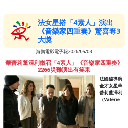
法女星搭「4素人」演出
《音樂家四重奏》驚喜奪3
大獎
海鵬電影電子報2026/05/03
華蕾莉董澤利徵召「4素人」《音樂家四重奏》
2266災難演出有笑果
法國編導演
全才女星華
蕾莉董澤利
（Valérie