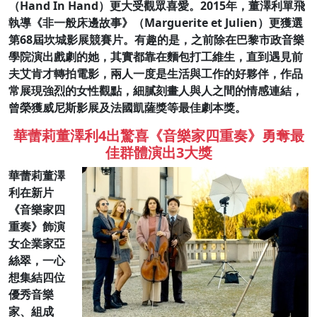
（Hand In Hand）更大受觀眾喜愛。2015年，董澤利單飛
執導《非一般床邊故事》（Marguerite et Julien）更獲選
第68屆坎城影展競賽片。有趣的是，之前除在巴黎市政音樂
學院演出戲劇的她，其實都靠在麵包打工維生，直到遇見前
夫艾肯才轉拍電影，兩人一度是生活與工作的好夥伴，作品
常展現強烈的女性觀點，細膩刻畫人與人之間的情感連結，
曾榮獲威尼斯影展及法國凱薩獎等最佳劇本獎。
華蕾莉董澤利4出驚喜《音樂家四重奏》勇奪最
佳群體演出3大獎
華蕾莉董澤
利在新片
《音樂家四
重奏》飾演
女企業家亞
絲翠，一心
想集結四位
優秀音樂
家、組成