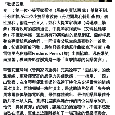
「弦樂四重
奏」：第一位小提琴家喬治（馬修史賓諾西 飾）桀驁不馴、
十分固執;第二位小提琴家彼得（丹尼爾葛利特斯基 飾）個
性溫和，卻是一位盲人，並和大提琴家莉絲（瑪琳維亞勒
飾）有著坎坷的感情過去。中提琴家阿波琳（艾瑪拉維耶
飾）不僅最年輕，還是擁有70萬粉絲的超級網紅。亞絲翠想
整合專橫跋扈的他們，一同演奏父親生前最喜歡的一首歌
曲，卻遭到百般刁難，最後只得求助原作曲家查理波蒙（弗
雷德里克皮耶羅Frédéric Pierrot飾）出面協助。過程爆笑
而溫馨，獲國際影媒讚賞是一場「直擊情感的音樂饗宴」。
華蕾莉董澤利《音樂家四重奏》完美詮釋了「亞絲翠」的優
雅精緻，更發揮豐富的想像力與幽默感，一一搞定、「四」
出驚喜，在名琴與優雅音樂的洗禮下轉化為充滿靈性的情感
層次演出。而她獨樹一格的演出，果然助該片榮獲「失去的
周末電影俱樂部電影獎」最佳群體演出、最佳配樂與最佳外
語片等三項大獎。董澤利盛讚與她合作的四位音樂家演員，
他們「真槍實彈」的演奏，讓她在拍攝過程中，不僅不感覺
自己在演戲，更像是近距離參加了一場頂級的音樂演奏會。