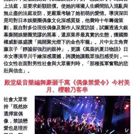
上法庭，並要求鉅額賠償。使她的璀璨人生瞬間陷入混亂與
無止盡的法庭攻防，更嚴重考驗了她初萌的愛情。導演深田
晃司對日本娛樂圈偶像文化深感質疑，他費時十年籌備策
劃，親自對多位現役偶像及製作人深度訪談，試圖透過大銀
幕撕開娛樂圈荒謬的黑幕，還原業界最真實的生態，獲國際
權威影媒盛讚「揭開聚光燈下的金色牢籠」。片中女主角齊
藤京子「靜謐卻強烈的眼神」，更讓《風葵的夏日物語》日
本女導演早川千繪深感震撼，誇讚她讓觀眾強烈感受到，一
位女性在面對男性社會與大眾審判時，「那種孤軍奮戰的悲
壯與信念」。
殿堂級音樂編舞豪砸千萬《偶像禁愛令》今村美
月、櫻雛乃客串
社會大眾常
持「既然妳
選擇當偶
像，禁談戀
愛也是理所