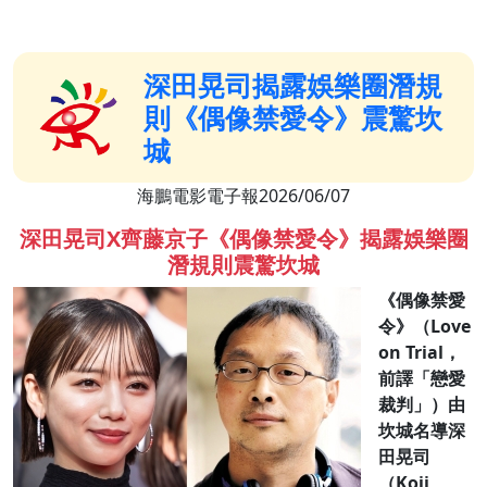
深田晃司揭露娛樂圈潛規
則《偶像禁愛令》震驚坎
城
海鵬電影電子報2026/06/07
深田晃司X齊藤京子《偶像禁愛令》揭露娛樂圈
潛規則震驚坎城
《偶像禁愛
令》（Love
on Trial，
前譯「戀愛
裁判」）由
坎城名導深
田晃司
（Koji