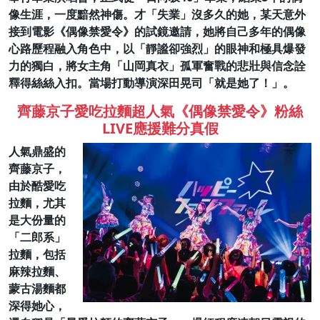
像生涯，一度黯然神傷。才「失業」沒多久的她，某天意外
接到電影《偶像禁愛令》的試鏡邀請，她將自己多年的偶像
心路歷程融入角色中，以「靜謐卻強烈」的眼神和極具爆發
力的獨白，將女主角「山岡真衣」孤軍奮戰的悲壯與信念詮
釋得絲絲入扣。當場打動導演深田晃司「就是她了！」。
齊藤京子愛吃拉麵超人氣《偶像禁愛令》粉絲
LIVE應援難分真假
人氣鼎盛的
齊藤京子，
由於酷愛吃
拉麵，尤其
是大份量的
「二郎系」
拉麵，包括
麻辣拉麵、
蒙古湯麵都
深得她心，