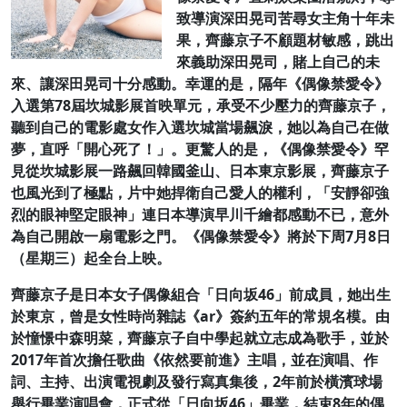
致導演深田晃司苦尋女主角十年未
果，齊藤京子不顧題材敏感，跳出
來義助深田晃司，賭上自己的未
來、讓深田晃司十分感動。幸運的是，隔年《偶像禁愛令》
入選第78屆坎城影展首映單元，承受不少壓力的齊藤京子，
聽到自己的電影處女作入選坎城當場飆淚，她以為自己在做
夢，直呼「開心死了！」。更驚人的是，《偶像禁愛令》罕
見從坎城影展一路飆回韓國釜山、日本東京影展，齊藤京子
也風光到了極點，片中她捍衛自己愛人的權利，「安靜卻強
烈的眼神堅定眼神」連日本導演早川千繪都感動不已，意外
為自己開啟一扇電影之門。《偶像禁愛令》將於下周7月8日
（星期三）起全台上映。
齊藤京子是日本女子偶像組合「日向坂46」前成員，她出生
於東京，曾是女性時尚雜誌《ar》簽約五年的常規名模。由
於憧憬中森明菜，齊藤京子自中學起就立志成為歌手，並於
2017年首次擔任歌曲《依然要前進》主唱，並在演唱、作
詞、主持、出演電視劇及發行寫真集後，2年前於橫濱球場
舉行畢業演唱會，正式從「日向坂46」畢業，結束8年的偶