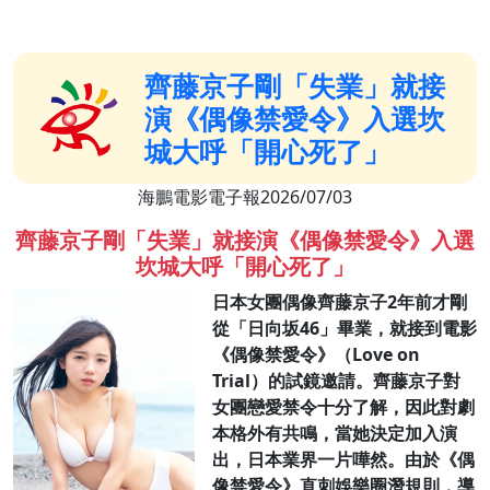
齊藤京子剛「失業」就接
演《偶像禁愛令》入選坎
城大呼「開心死了」
海鵬電影電子報2026/07/03
齊藤京子剛「失業」就接演《偶像禁愛令》入選
坎城大呼「開心死了」
日本女團偶像齊藤京子2年前才剛
從「日向坂46」畢業，就接到電影
《偶像禁愛令》（Love on
Trial）的試鏡邀請。齊藤京子對
女團戀愛禁令十分了解，因此對劇
本格外有共鳴，當她決定加入演
出，日本業界一片嘩然。由於《偶
像禁愛令》直刺娛樂圈潛規則，導