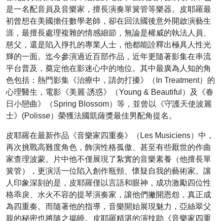
是一名配音員及音樂家，擅長演奏單簧管等樂器。皮耶羅最
初曾想在美國擔任數學老師，卻在回法國後意外開啟演藝生
涯，最擅長處理複雜的情感細節，無論是權威的執法人員、
慈父，還是陷入掙扎的專業人士，他都能詮釋出極具人性光
輝的一面。迄今參演過近百部作品，近年更隨著影集在串流
平台普及，奠定他在影迷心中的地位。其中最廣為人知的角
色包括：熱門影集《治療中，請勿打擾》（In Treatment）的
心理醫生，電影《美麗·誘惑》（Young & Beautiful）及《春
日小戀曲》（Spring Blossom）等，並曾以《守護天使波麗
士》(Polisse）榮獲法國凱薩獎最佳男配角提名。
皮耶羅在最新作品《音樂家四重奏》（Les Musiciens）中，
再次挑戰高難度角色，飾演性格孤傲、甚至有些厭世的作曲
家查理波蒙。片中他不僅展現了紮實的音樂素養（他擅長單
簧管），更演活一位陷入創作瓶頸、懷疑自我的藝術家。讓
人印象深刻的是，皮耶羅僅以言語和眼神，成功激勵四位性
格乖戾、水火不容的提琴演奏家，讓他們撇開恩怨，真正成
為四重奏。而隨著他的指導，音樂開始展現魅力，亞絲翠父
親的秘密也將隨之揭曉。皮耶羅精湛的演技助《音樂家四重