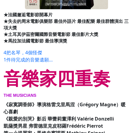
★法國邂逅電影節開幕片
★失去的周末電影俱樂部 最佳外語片 最佳配樂 最佳群體演出 三
項大獎
★土耳其伊茲密爾國際音樂電影節 最佳影片大獎
★馬拉加法國電影節 最佳導演獎
4把名琴，4個怪傑
1件待完成的音樂遺願…
音樂家四重奏
THE MUSICIANS
《寂寞調香師》導演格雷戈里馬涅（Grégory Magne）暖
心喜劇
《親愛的別哭》影后 華蕾莉董澤利 Valérie Donzelli
凱薩獎男星 弗雷德里克皮耶羅Frédéric Pierrot