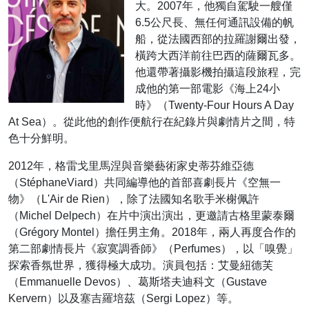
大。2007年，他獨自駕駛一艘僅
6.5公尺長、無任何通訊設備的帆
船，從法國西部的拉羅謝爾出發，
橫跨大西洋前往巴西的薩爾瓦多。
他還帶著攝影機拍攝這段旅程，完
成他的第一部電影《海上24小
時》（Twenty-Four Hours A Day
At Sea）。從此他的創作便航行在紀錄片與劇情片之間，特
色十分鮮明。
2012年，格雷戈里馬涅與音樂藝術家史蒂芬維亞德
（StéphaneViard）共同編導他的首部喜劇長片《空無一
物》（L'Air de Rien），除了法國知名歌手米榭佩許
（Michel Delpech）在片中演出演出，更邀請古格里蒙泰爾
（Grégory Montel）擔任男主角。2018年，兩人再度合作的
第二部劇情長片《寂寞調香師》（Perfumes），以「嗅覺」
探索香氛世界，獲得極大成功。演員包括：艾曼紐德芙
（Emmanuelle Devos）、葛斯塔夫迪科文（Gustave
Kervern）以及塞吉羅培茲（Sergi Lopez）等。