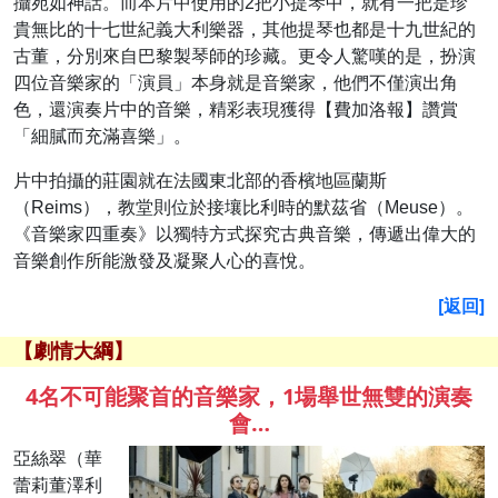
攝宛如神話。而本片中使用的2把小提琴中，就有一把是珍
貴無比的十七世紀義大利樂器，其他提琴也都是十九世紀的
古董，分別來自巴黎製琴師的珍藏。更令人驚嘆的是，扮演
四位音樂家的「演員」本身就是音樂家，他們不僅演出角
色，還演奏片中的音樂，精彩表現獲得【費加洛報】讚賞
「細膩而充滿喜樂」。
片中拍攝的莊園就在法國東北部的香檳地區蘭斯
（Reims），教堂則位於接壤比利時的默茲省（Meuse）。
《音樂家四重奏》以獨特方式探究古典音樂，傳遞出偉大的
音樂創作所能激發及凝聚人心的喜悅。
[返回]
【劇情大綱】
4名不可能聚首的音樂家，1場舉世無雙的演奏
會…
亞絲翠（華
蕾莉董澤利