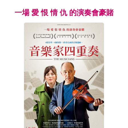
一場 愛 恨 情 仇 的演奏會豪賭