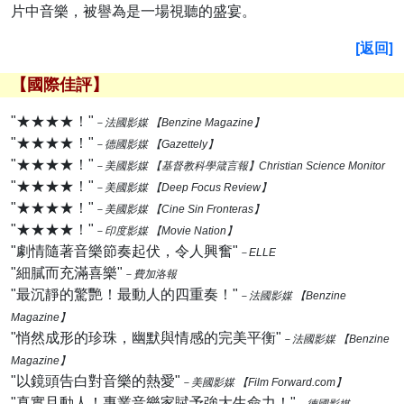
片中音樂，被譽為是一場視聽的盛宴。
[返回]
【國際佳評】
"★★★★！"
－法國影媒 【Benzine Magazine】
"★★★★！"
－德國影媒 【Gazettely】
"★★★★！"
－美國影媒 【基督教科學箴言報】Christian Science Monitor
"★★★★！"
－美國影媒 【Deep Focus Review】
"★★★★！"
－美國影媒 【Cine Sin Fronteras】
"★★★★！"
－印度影媒 【Movie Nation】
"劇情隨著音樂節奏起伏，令人興奮"
－ELLE
"細膩而充滿喜樂"
－費加洛報
"最沉靜的驚艷！最動人的四重奏！"
－法國影媒 【Benzine
Magazine】
"悄然成形的珍珠，幽默與情感的完美平衡"
－法國影媒 【Benzine
Magazine】
"以鏡頭告白對音樂的熱愛"
－美國影媒 【Film Forward.com】
"真實且動人！專業音樂家賦予強大生命力！"