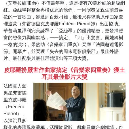
（艾瑪拉維耶 飾）不僅最年輕，還是擁有70萬粉絲的超級網
紅。亞絲翠得整合專橫跋扈的他們，一同演奏父親生前最喜
歡的一首歌曲，卻遭到百般刁難，最後只得求助原作曲家查
理波蒙（弗雷德里克皮耶羅Frédéric Pierrot飾）出面協助。
華蕾莉董澤利完美詮釋了「亞絲翠」的優雅精緻，更發揮豐
富的想像力與幽默感，一一搞定、「四」出驚喜。而她獨樹
一格的演出，果然助《音樂家四重奏》榮膺「法國邂逅電影
節」開幕片，並榮獲「失去的周末電影俱樂部」最佳外語
片、最佳配樂與最佳群體演出等三項大獎。
皮耶羅扮厭世作曲家搞定《音樂家四重奏》獲土
耳其最佳影片大獎
法國實力派
男星弗雷德
里克皮耶羅
（Frédéric
Pierrot），
以深沉且多
樣化的表演風格著稱，活躍於電影、戲劇及舞台劇領域，也