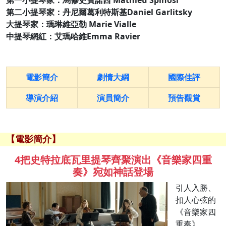
第一小提琴家：馬修史賓諾西 Mathieu Spinosi
第二小提琴家：丹尼爾葛利特斯基Daniel Garlitsky
大提琴家：瑪琳維亞勒 Marie Vialle
中提琴網紅：艾瑪哈維Emma Ravier
電影簡介
劇情大綱
國際佳評
導演介紹
演員簡介
預告觀賞
【電影簡介】
4把史特拉底瓦里提琴齊聚演出《音樂家四重
奏》宛如神話登場
引人入勝、
扣人心弦的
《音樂家四
重奏》