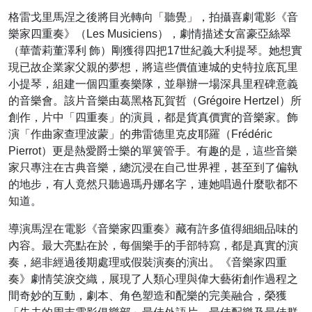
格雷戈里馬涅之後將目光轉向「聽覺」，拍攝喜劇電影《音
樂家四重奏》（Les Musiciens），劇情描述女富豪亞絲翠
（華蕾莉董澤利 飾）剛獲得四把17世紀義大利提琴。她想實
現已故企業家父親的夢想，將這些價值連城的史特拉底瓦里
小提琴，組建一個四重奏樂隊，並舉辦一場深具里程碑意義
的音樂會。該片音樂由葛黑格瓦賀哲（Grégoire Hertzel）所
創作，片中「四重奏」的演員，都是貨真價實的音樂家。飾
演「作曲家查理波蒙」的弗雷德里克皮耶羅（Frédéric
Pierrot）更是熱愛爵士樂的單簧管手。有趣的是，這些音樂
家只專注在古典音樂，總沉浸在自己世界裡，甚至到了偏執
的地步，有人竟然只聽過瑪丹娜名字，連她唱過什麼歌都不
知道。
導演馬涅在電影《音樂家四重奏》藏有許多值得細細品味的
內容。最大亮點在於，每個樂手的手部特寫，都是真實的演
奏，絕非經過後期處理或假裝演奏的演出。《音樂家四重
奏》劇情笑淚交織，展現了人類心理與偉大藝術創作過程之
間奇妙的互動，劇本、角色塑造和配樂的完美融合，榮獲