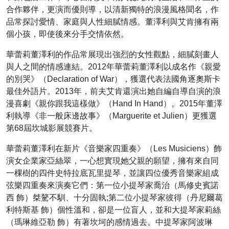
合作夥伴，更演而優則導，以清新獨特的浪漫風格聞名，作
品常探討愛情、家庭與人性細膩情感。董澤利與艾肯擁有兩
個小孩，即使後來分手交情依然。
華蕾莉董澤利的作品常展現出強烈的女性觀點，細膩刻畫人
與人之間的情感連結。2012年華蕾莉董澤利以成名作《親愛
的別哭》（Declaration of War），獲選代表法國角逐奧斯卡
最佳外語片。2013年，前夫艾肯還演出她自編自導自演的浪
漫喜劇《親你跟我這樣做》（Hand In Hand）。2015年董澤
利執導《非一般床邊故事》（Marguerite et Julien）更獲選
第68屆坎城影展競賽片。
華蕾莉董澤利在新片《音樂家四重奏》（Les Musiciens）飾
演女企業家亞絲翠，一心想實現她父親的願望，擁有來自同
一棵樹的四件史特拉底瓦里提琴，並讓四位優秀音樂家組成
弦樂四重奏來演奏它們：第一位小提琴家喬治（馬修史賓諾
西 飾）桀驁不馴、十分固執;第二位小提琴家彼得（丹尼爾葛
利特斯基 飾）個性溫和，卻是一位盲人，並和大提琴家莉絲
（瑪琳維亞勒 飾）有著坎坷的感情過去。中提琴家阿波琳