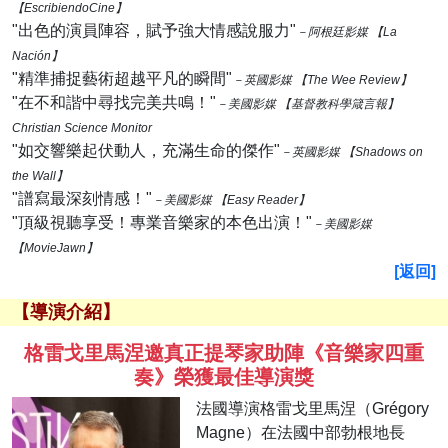
【EscribiendoCine】
"出色的演員陣容，賦予強大情感說服力"
－阿根廷影媒 【La
Nación】
"精準捕捉藝術超越平凡的瞬間"
－英國影媒 【The Wee Review】
"在不和諧中尋找完美共鳴！"
－美國影媒 【基督教科學箴言報】
Christian Science Monitor
"如交響樂起伏動人，充滿生命的傑作"
－英國影媒 【Shadows on
the Wall】
"譜寫最深刻情感！"
－美國影媒 【Easy Reader】
"頂級視聽享受！專業音樂家的本色出演！"
－美國影媒
【MovieJawn】
[返回]
【導演介紹】
格雷戈里馬涅邀真正提琴家助陣《音樂家四重
奏》榮獲最佳導演獎
法國導演格雷戈里馬涅（Grégory
Magne）在法國中部勃根地長