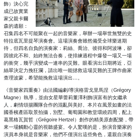
飾）決心完
成已故實業
家父親卡爾
森的遺願：
召集四名不可能聚在一起的音樂家，舉辦一場舉世無雙的史
特拉底瓦里提琴演奏會。這場演奏會雖然備受全球樂迷期
待，但四名自負的演奏家：莉絲、喬治、彼得和阿波琳，卻
因彼此不和、始終無法合奏，使排練過程中爆發一場又一場
的衝突，幾乎演變成一連串的災難。眼看演出日期將近，亞
絲翠決定力挽狂瀾，請出唯一能拯救這場災難的王牌作曲家
查理波蒙，希望能挽救這場演出…。
《音樂家四重奏》由法國編劇/導演格雷戈里馬涅（Grégory
Magne）執導，並由女星華蕾莉董澤利飾演富有的女繼承
人，劇情頌揚團隊合作的混亂與美好。本片在風景如畫的法
國香檳產區取景拍攝，別墅、葡萄園和教堂環繞四周，配上
葛黑格瓦賀哲（Grégoire Hertzel）創作的精美原創配樂，帶
來一場觸動心靈的視聽盛宴。令人驚嘆的是，扮演音樂家的
演員本身就是音樂家，他們不僅演出這些角色，還親自演奏