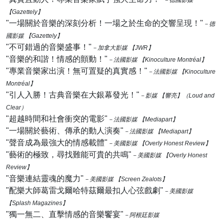
－德國影媒
【Gazettely】
"一場關於音樂的深刻分析！一場之於生命的交響呈現！"
－德
國影媒 【Gazettely】
"不可錯過的音樂盛事！"
－加拿大影媒 【JWR】
"音樂的和諧！情感的顫動！"
－法國影媒 【Kinoculture Montréal】
"專業音樂家出演！無可置疑的真實感！"
－法國影媒 【Kinoculture
Montréal】
"引人入勝！古典音樂在大銀幕發光！"
－影媒 【響亮】（Loud and
Clear）
"超越時間和社會衝突的電影"
－法國影媒 【Mediapart】
"一場關於藝術、傳承的動人演奏"
－法國影媒 【Mediapart】
"聲音成為最強大的情感載體"
－美國影媒 【Overly Honest Review】
"藝術的極致，尋找難能可貴的共鳴"
－美國影媒 【Overly Honest
Review】
"音樂連結靈魂的魔力"
－美國影媒 【Screen Zealots】
"配樂大師葛雷戈爾哈特茲爾最扣人心弦戲劇"
－美國影媒
【Splash Magazines】
"獨一無二、直擊情感的音樂饗宴"
－阿根廷影媒