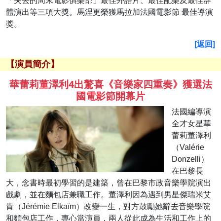
「失去的周末電影俱樂部」最佳外語片、最佳配樂及最佳群
體演出等三項大獎。馬涅更榮獲馬拉加法國電影節 最佳導演
獎。
[返回]
【演員簡介】
華蕾莉董澤利4出驚喜《音樂家四重奏》獲選法
國電影節開幕片
法國編導演
全才女星華
蕾莉董澤利
（Valérie
Donzelli）
在巴黎長
大，念書時最初學習的是建築，曾在巴黎市政音樂學院演出
戲劇，並在麵包店兼職工作。董澤利因為遇到男星傑瑞米艾
肯（Jérémie Elkaïm）改變一生，對方鼓勵她辭去音樂學院
和麵包店工作，專心當演員，兩人從此成為生活和工作上的