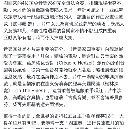
召而來的4位頂尖音樂家卻完全無法合奏。排練現場衝突不
斷，天才們的自傲讓合奏陷入僵局。無計可施之下，亞絲翠
決定尋找唯一能拯救這場演出的人，該曲目的作曲家查理波
蒙（皮耶羅 飾）。片中女兒為實現父親夢想的執著，既感人
又意義非凡。4個性格迥異的音樂家不情不願組成四重奏，
互動真摯有趣，時而令人捧腹大笑。
音樂無疑是本片最重要的部分。《音樂家四重奏》向觀眾展
現了一部需要用「耳朵」體驗的電影，飽含對古典音樂的熱
愛與尊重。葛黑格瓦賀哲（Grégoire Hertzel）創作的原創音
樂美妙絕倫，從第一個音符開始就令人著迷，隨後展現的細
膩層次感，最終在腦海揮之不去。片中一場精彩的即興演奏
戲，就是音樂家們在爐火旁演奏的經典美國民謠《松林深
處》（In The Pines）。這首歌曾被無數歌手唱紅，片中演
奏、高唱飽含真情，也譬喻著「古典音樂」並不會隨著貝多
芬、柴可夫斯基的逝去而消失。
值得一提的是，全世界的史特拉底瓦里中提琴僅存12把，大
提琴也只有60把，要湊齊一支「四重奏」進行長達數月的拍