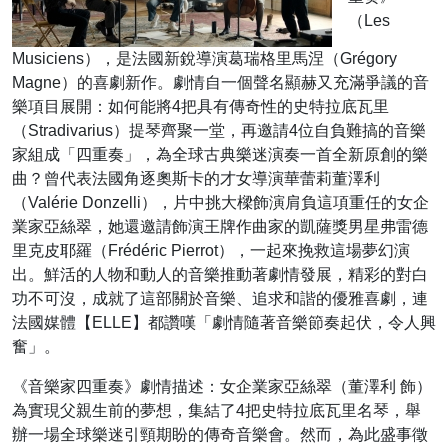
（Les
Musiciens），是法國新銳導演葛瑞格里馬涅（Grégory
Magne）的喜劇新作。劇情自一個聲名顯赫又充滿爭議的音
樂項目展開：如何能將4把具有傳奇性的史特拉底瓦里
（Stradivarius）提琴齊聚一堂，再邀請4位自負難搞的音樂
家組成「四重奏」，為全球古典樂迷演奏一首全新原創的樂
曲？曾代表法國角逐奧斯卡的才女導演華蕾莉董澤利
（Valérie Donzelli），片中挑大樑飾演肩負這項重任的女企
業家亞絲翠，她還邀請飾演王牌作曲家的凱薩獎男星弗雷德
里克皮耶羅（Frédéric Pierrot），一起來挽救這場夢幻演
出。鮮活的人物和動人的音樂推動著劇情發展，精彩的對白
功不可沒，成就了這部關於音樂、追求和諧的優雅喜劇，連
法國媒體【ELLE】都讚嘆「劇情隨著音樂節奏起伏，令人興
奮」。
《音樂家四重奏》劇情描述：女企業家亞絲翠（董澤利 飾）
為實現父親生前的夢想，集結了4把史特拉底瓦里名琴，舉
辦一場全球樂迷引頸期盼的傳奇音樂會。然而，為此盛事徵